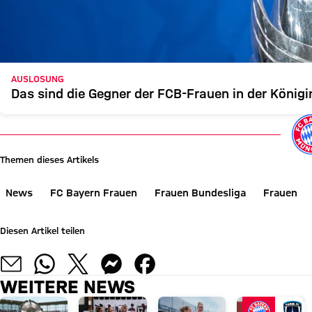
AUSLOSUNG
Das sind die Gegner der FCB-Frauen in der König
Themen dieses Artikels
News
FC Bayern Frauen
Frauen Bundesliga
Frauen
Diesen Artikel teilen
WEITERE NEWS