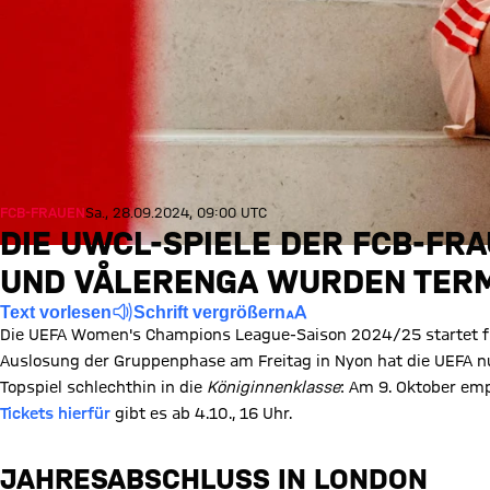
FCB-FRAUEN
Sa., 28.09.2024, 09:00 UTC
DIE UWCL-SPIELE DER FCB-FR
UND VÅLERENGA WURDEN TERM
Text vorlesen
Schrift vergrößern
Die UEFA Women's Champions League-Saison 2024/25 startet f
Auslosung der Gruppenphase am Freitag in Nyon hat die UEFA nun
Topspiel schlechthin in die
Königinnenklasse
: Am 9. Oktober em
Tickets hierfür
gibt es ab 4.10., 16 Uhr.
JAHRESABSCHLUSS IN LONDON