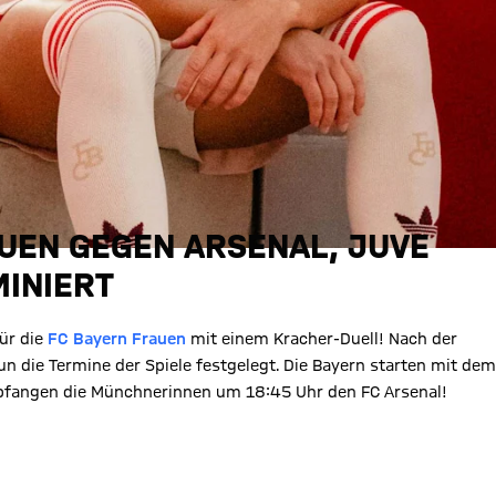
AUEN GEGEN ARSENAL, JUVE
INIERT
ür die
FC Bayern Frauen
mit einem Kracher-Duell! Nach der
 die Termine der Spiele festgelegt. Die Bayern starten mit dem
pfangen die Münchnerinnen um 18:45 Uhr den FC Arsenal!