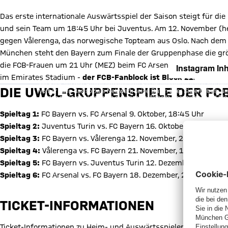
Das erste internationale Auswärtsspiel der Saison steigt für di
und sein Team um 18:45 Uhr bei Juventus. Am 12. November (he
gegen Vålerenga, das norwegische Topteam aus Oslo. Nach dem
München steht den Bayern zum Finale der Gruppenphase die gr
die FCB-Frauen um 21 Uhr (MEZ) beim FC Arsenal zum letzten Pf
Instagram Inh
im Emirates Stadium -
der FCB-Fanblock ist Block 21
!
Mit Klick auf den Button ermöglichen Sie es diesem sozialen Netzwerk
DIE UWCL-GRUPPENSPIELE DER FC
Vorher kann das soziale Netzwerk keine Daten über Sie erheben, um I
des sozialen Netzwerks auf unserer Website gespeichert und Sie 
Details:
Datens
Spieltag 1:
FC Bayern vs. FC Arsenal 9. Oktober, 18:45 Uhr
Spieltag 2:
Juventus Turin vs. FC Bayern 16. Oktober, 18:45 Uhr
Spieltag 3:
FC Bayern vs. Vålerenga 12. November, 21 Uhr
Spieltag 4:
Vålerenga vs. FC Bayern 21. November, 18:45 Uhr
Spieltag 5:
FC Bayern vs. Juventus Turin 12. Dezember, 18:45 U
Spieltag 6:
FC Arsenal vs. FC Bayern 18. Dezember, 21 Uhr
TICKET-INFORMATIONEN
Ticket-Informationen zu Heim- und Auswärtsspielen erfolgen n