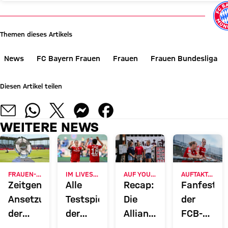
Themen dieses Artikels
News
FC Bayern Frauen
Frauen
Frauen Bundesliga
Diesen Artikel teilen
WEITERE NEWS
FRAUEN-BUNDESLIGA
IM LIVESTREAM
AUF YOUTUBE
AUFTAKT-SPIEL GEGEN PARIS
Zeitgenaue
Alle
Recap:
Fanfest
Ansetzung
Testspiele
Die
der
der
der
Allianz
FCB-
Spieltage
Frauen
Women's
Frauen