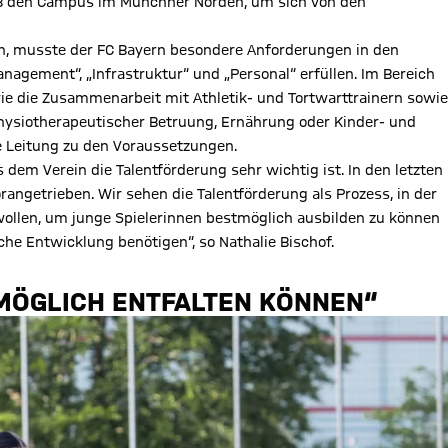
DFB den Campus im Münchner Norden, um sich von den
, musste der FC Bayern besondere Anforderungen in den
agement“, „Infrastruktur“ und „Personal“ erfüllen. Im Bereich
wie die Zusammenarbeit mit Athletik- und Tortwarttrainern sowie
physiotherapeutischer Betruung, Ernährung oder Kinder- und
e Leitung zu den Voraussetzungen.
s dem Verein die Talentförderung sehr wichtig ist. In den letzten
angetrieben. Wir sehen die Talentförderung als Prozess, in der
 wollen, um junge Spielerinnen bestmöglich ausbilden zu können
iche Entwicklung benötigen“, so Nathalie Bischof.
TMÖGLICH ENTFALTEN KÖNNEN“