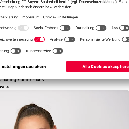
derung weiblich beim DFB. „Ziel ist, dass in Zukunft alle
ngen und entsprechend gute Trainings- und Spielbedingungen
ssen das Zertifikat DFB-Leistungszentrum weiblich. Eintracht
offizielle DFB-Talentförderzentren.
TALENFÖRDERUNG“
sten sechs DFB-Leistungs- und Talentförderzentren wird eine
en. Wir wollen auf Augenhöhe mit den Vereinen
 Zukunft weitere Vereine bei diesem Weg unterstützen. Dabei
icklung klar im Fokus.“
view: