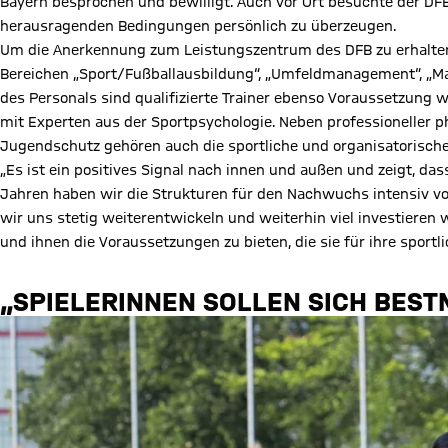
Bayern besprochen und bewilligt. Auch vor Ort besuchte der 
herausragenden Bedingungen persönlich zu überzeugen.
Um die Anerkennung zum Leistungszentrum des DFB zu erhalten
Bereichen „Sport/Fußballausbildung“, „Umfeldmanagement“, „Man
des Personals sind qualifizierte Trainer ebenso Voraussetzung 
mit Experten aus der Sportpsychologie. Neben professioneller 
Jugendschutz gehören auch die sportliche und organisatorisch
„Es ist ein positives Signal nach innen und außen und zeigt, das
Jahren haben wir die Strukturen für den Nachwuchs intensiv vor
wir uns stetig weiterentwickeln und weiterhin viel investieren
und ihnen die Voraussetzungen zu bieten, die sie für ihre sportl
„SPIELERINNEN SOLLEN SICH BES