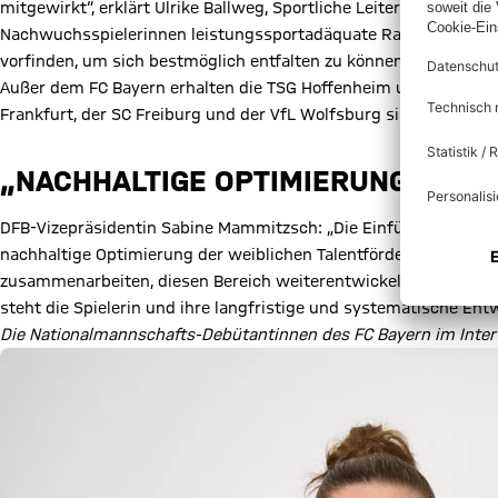
mitgewirkt“, erklärt Ulrike Ballweg, Sportliche Leiterin Talentför
Nachwuchsspielerinnen leistungssportadäquate Rahmenbedingu
vorfinden, um sich bestmöglich entfalten zu können.“
Außer dem FC Bayern erhalten die TSG Hoffenheim und die SGS E
Frankfurt, der SC Freiburg und der VfL Wolfsburg sind ab Januar 
„NACHHALTIGE OPTIMIERUNG DER 
DFB-Vizepräsidentin Sabine Mammitzsch: „Die Einführung der er
nachhaltige Optimierung der weiblichen Talentförderung bewirk
zusammenarbeiten, diesen Bereich weiterentwickeln und für die
steht die Spielerin und ihre langfristige und systematische Entw
Die Nationalmannschafts-Debütantinnen des FC Bayern im Inter