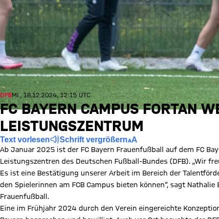
DFB
Mi., 18.12.2024, 12:15 UTC
FC BAYERN CAMPUS FORTAN WE
LEISTUNGSZENTRUM
Text vorlesen
Schrift vergrößern
Ab Januar 2025 ist der FC Bayern Frauenfußball auf dem FC Ba
Leistungszentren des Deutschen Fußball-Bundes (DFB). „Wir fr
Es ist eine Bestätigung unserer Arbeit im Bereich der Talentfö
den Spielerinnen am FCB Campus bieten können“, sagt Nathalie B
Frauenfußball.
Eine im Frühjahr 2024 durch den Verein eingereichte Konzepti