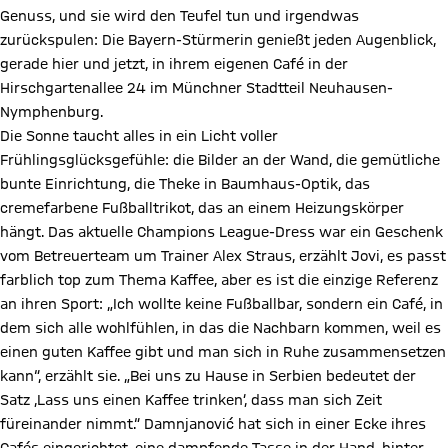
Genuss, und sie wird den Teufel tun und irgendwas
zurückspulen: Die Bayern-Stürmerin genießt jeden Augenblick,
gerade hier und jetzt, in ihrem eigenen Café in der
Hirschgartenallee 24 im Münchner Stadtteil Neuhausen-
Nymphenburg.
Die Sonne taucht alles in ein Licht voller
Frühlingsglücksgefühle: die Bilder an der Wand, die gemüt­liche
bunte Einrichtung, die Theke in Baumhaus-Optik, das
cremefarbene Fußballtrikot, das an einem Heizungskörper
hängt. Das aktuelle Champions League-Dress war ein Geschenk
vom Betreuerteam um Trainer Alex Straus, erzählt Jovi, es passt
farblich top zum Thema Kaffee, aber es ist die einzige Referenz
an ihren Sport: „Ich wollte keine Fußballbar, sondern ein Café, in
dem sich alle wohlfühlen, in das die Nachbarn kommen, weil es
einen guten Kaffee gibt und man sich in Ruhe zusammensetzen
kann“, erzählt sie. „Bei uns zu Hause in Serbien bedeutet der
Satz ‚Lass uns einen Kaffee trinken‘, dass man sich Zeit
füreinander nimmt.“ Damnjanović hat sich in einer Ecke ihres