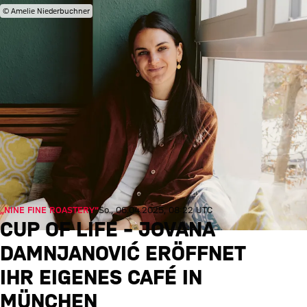
© Amelie Niederbuchner
„NINE FINE ROASTERY“
So., 06.04.2025, 08:22 UTC
CUP OF LIFE – JOVANA
DAMNJANOVIĆ ERÖFFNET
IHR EIGENES CAFÉ IN
MÜNCHEN