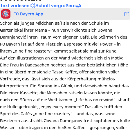
Text vorlesen
Schrift vergrößern
FC Bayern App
Schon als junges Mädchen saß sie nach der Schule im
Gartenlokal ihrer Mama – nun verwirklichte sich Jovana
Damnjanović ihren Traum vom eigenen Café. Die Stürmerin des
FC Bayern ist auf dem Platz ein Espresso mit viel Power – in
ihrem „nine fine roastery“ kommt selbst sie mal zur Ruhe.
Auf den Illustrationen an der Wand wiederholt sich ein Motiv:
Eine Frau in Badesachen hechtet aus einer be­trächtlichen Höhe
in eine überdimensionale Tasse Kaffee, offensichtlich voller
Vorfreude, das lässt sich aus der Körperhaltung mühelos
interpretieren. Ein Sprung ins Glück, und dazwischen hängt das
Bild einer Kassette, die Menschen rätseln lassen könnte, die
nach den 90ern auf die Welt kamen. „Life has no rewind“ ist auf
die Hülle gedruckt, „enjoy every moment.“ Das alles trifft den
Spirit des Cafés „nine fine roastery“ – und das, was seine
Besitzerin ausstrahlt. Jovana Damnjanović ist kopfüber ins kalte
Wasser – übertragen: in den heißen Kaffee – gesprungen, voller