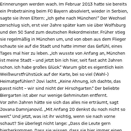
Erinnerungen werden wach. Im Februar 2013 hatte sie bereits
ein Probetraining beim FC Bayern absolviert, wieder in Serbien,
sagte sie ihren Eltern: „Ich gehe nach München!“ Der Wechsel
zerschlug sich, erst vier Jahre später kam sie über Wolfsburg
und den SC Sand zum deutschen Rekordmeister. Früher stieg
sie regelmäßig in München um, und von oben aus dem Flieger
schaute sie auf die Stadt und hatte immer das Gefühl, eines
Tages mal hier zu leben. „Ich wusste von Anfang an, München
ist meine Stadt – und jetzt bin ich hier, seit fast acht Jahren
schon. Ich habe großes Glück.“ Warum gibt es eigentlich kein
Weißwurstfrühstück auf der Karte, bei so viel (Wahl-)
Heimatgefühlen? Jovi lacht. „Keine Ahnung, ich dachte, das
passt nicht – wir sind nicht der Hirschgarten.“ Der beliebte
Biergarten ist aber nur wenige Gehminuten entfernt.
Vor zehn Jahren hätte sie sich das alles nie erträumt, sagt
Jovana Damnjanović. „Mit Anfang 20 denkst du noch nicht so
weit.“ Und jetzt, was ist ihr wichtig, wenn sie nach vorne
schaut? Sie überlegt nicht lange: „Dass die Leute gern
hierherkommen. Dass sie wissen, dass sie hier immer einen