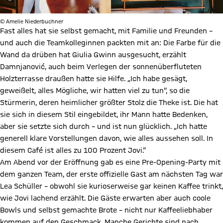
© Amelie Niederbuchner
Fast alles hat sie selbst gemacht, mit Familie und Freunden –
und auch die Teamkolleginnen packten mit an: Die Farbe für die
Wand da drüben hat Giulia Gwinn ausgesucht, erzählt
Damnjanović, auch beim Verlegen der sonnenüberfluteten
Holzterrasse draußen hatte sie Hilfe. „Ich habe gesägt,
geweißelt, alles Mögliche, wir hatten viel zu tun“, so die
Stürmerin, deren heimlicher größter Stolz die Theke ist. Die hat
sie sich in diesem Stil eingebildet, ihr Mann hatte Bedenken,
aber sie setzte sich durch – und ist nun glücklich. „Ich hatte
generell klare Vorstellungen davon, wie alles aussehen soll. In
diesem Café ist alles zu 100 Prozent Jovi.“
Am Abend vor der Eröffnung gab es eine Pre-Opening-Party mit
dem ganzen Team, der erste offizielle Gast am nächsten Tag war
Lea Schüller – obwohl sie kurioserweise gar keinen Kaffee trinkt,
wie Jovi lachend erzählt. Die Gäste erwarten aber auch coole
Bowls und selbst gemachte Brote – nicht nur Kaffeeliebhaber
kommen auf den Geschmack. Manche Gerichte sind nach