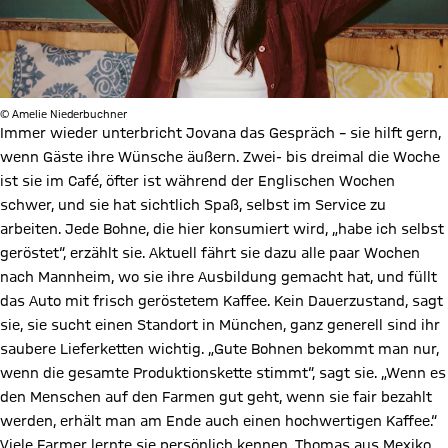
© Amelie Niederbuchner
Immer wieder unterbricht Jovana das Gespräch – sie hilft gern,
wenn Gäste ihre Wünsche äußern. Zwei- bis dreimal die Woche
ist sie im Café, öfter ist während der Englischen Wochen
schwer, und sie hat sichtlich Spaß, selbst im Service zu
arbeiten. Jede Bohne, die hier konsumiert wird, „habe ich selbst
geröstet“, erzählt sie. Aktuell fährt sie dazu alle paar Wochen
nach Mannheim, wo sie ihre Ausbildung gemacht hat, und füllt
das Auto mit frisch geröstetem Kaffee. Kein Dauerzustand, sagt
sie, sie sucht einen Standort in München, ganz generell sind ihr
saubere Lieferketten wichtig. „Gute Bohnen bekommt man nur,
wenn die gesamte Produktionskette stimmt“, sagt sie. „Wenn es
den Menschen auf den Farmen gut geht, wenn sie fair bezahlt
werden, erhält man am Ende auch einen hoch­wertigen Kaffee.“
Viele Farmer lernte sie persönlich kennen, Thomas aus Mexiko