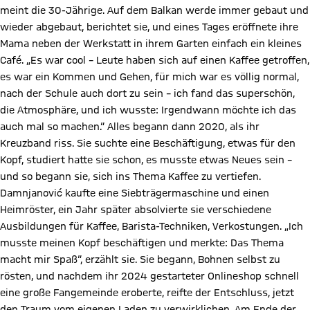
meint die 30-Jährige. Auf dem Balkan werde immer gebaut und
wieder abgebaut, berichtet sie, und eines Tages eröffnete ihre
Mama neben der Werkstatt in ihrem Garten einfach ein kleines
Café. „Es war cool – Leute haben sich auf einen Kaffee getroffen,
es war ein Kommen und Gehen, für mich war es völlig normal,
nach der Schule auch dort zu sein – ich fand das superschön,
die Atmosphäre, und ich wusste: Irgendwann möchte ich das
auch mal so machen.“ Alles begann dann 2020, als ihr
Kreuzband riss. Sie suchte eine Beschäftigung, etwas für den
Kopf, studiert hatte sie schon, es musste etwas Neues sein –
und so begann sie, sich ins Thema Kaffee zu vertiefen.
Damnjanović kaufte eine Siebträgermaschine und einen
Heimröster, ein Jahr später absolvierte sie verschiedene
Ausbildungen für Kaffee, Barista-Techniken, Verkostungen. „Ich
musste meinen Kopf beschäftigen und merkte: Das Thema
macht mir Spaß“, erzählt sie. Sie begann, Bohnen selbst zu
rösten, und nachdem ihr 2024 gestarteter Onlineshop schnell
eine große Fangemeinde eroberte, reifte der Entschluss, jetzt
den Traum vom eigenen Laden zu verwirklichen. Am Ende der