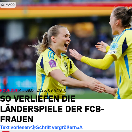
© IMAGO
ROUNDUP
Mi., 09.04.2025, 09:47 UTC
SO VERLIEFEN DIE
LÄNDERSPIELE DER FCB-
FRAUEN
Text vorlesen
Schrift vergrößern