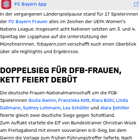
FC Bayern App
In der vergangenen Länderspielpause stand für 17 Spielerinnen
der
FC Bayern Frauen
alles im Zeichen der UEFA Women’s
Nations League. Insgesamt acht Nationen setzten am 3. und 4.
Spieltag der Ligaphase auf die Unterstützung der
Münchnerinnen.
fcbayern.com
verschafft euch einen Überblick
über alle Highlights und Ergebnisse.
DOPPELSIEG FÜR DFB-FRAUEN,
KETT FEIERT DEBÜT
Die deutsche Frauen-Nationalmannschaft um die FCB-
Spielerinnen
Giulia Gwinn
,
Franziska Kett
,
Klara Bühl
,
Linda
Dallmann
,
Sydney Lohmann
,
Lea Schüller
und
Alara Şehitler
feierte gleich zwei deutliche Siege gegen Schottland.
Zum Auftakt startete die Elf von Bundestrainer Christian Wück
am Freitagabend mit einem souveränen 4:0-Sieg, bei dem
Gwinn die Vorlage zum frühen Führungstreffer lieferte. Nach