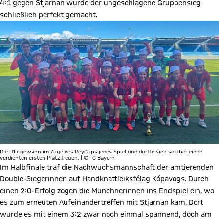
4:1 gegen Stjarnan wurde der ungeschlagene Gruppensieg
schließlich perfekt gemacht.
Die U17 gewann im Zuge des ReyCups jedes Spiel und durfte sich so über einen
verdienten ersten Platz freuen. | © FC Bayern
Im Halbfinale traf die Nachwuchsmannschaft der amtierenden
Double-Siegerinnen auf Handknattleiksfélag Kópavogs. Durch
einen 2:0-Erfolg zogen die Münchnerinnen ins Endspiel ein, wo
es zum erneuten Aufeinandertreffen mit Stjarnan kam. Dort
wurde es mit einem 3:2 zwar noch einmal spannend, doch am