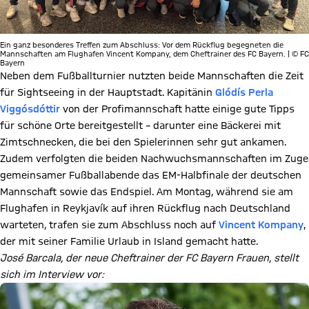
Ein ganz besonderes Treffen zum Abschluss: Vor dem Rückflug begegneten die
Mannschaften am Flughafen Vincent Kompany, dem Cheftrainer des FC Bayern. | © FC
Bayern
Neben dem Fußballturnier nutzten beide Mannschaften die Zeit
für Sightseeing in der Hauptstadt. Kapitänin
Glódís Perla
Viggósdóttir
von der Profimannschaft hatte einige gute Tipps
für schöne Orte bereitgestellt – darunter eine Bäckerei mit
Zimtschnecken, die bei den Spielerinnen sehr gut ankamen.
Zudem verfolgten die beiden Nachwuchsmannschaften im Zuge
gemeinsamer Fußballabende das EM-Halbfinale der deutschen
Mannschaft sowie das Endspiel. Am Montag, während sie am
Flughafen in Reykjavík auf ihren Rückflug nach Deutschland
warteten, trafen sie zum Abschluss noch auf
Vincent Kompany
,
der mit seiner Familie Urlaub in Island gemacht hatte.
José Barcala, der neue Cheftrainer der FC Bayern Frauen, stellt
sich im Interview vor: