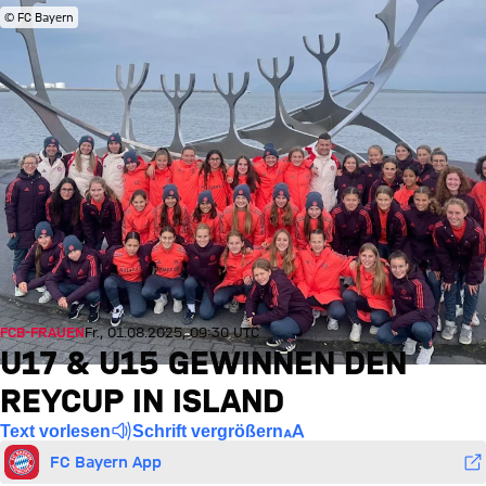
© FC Bayern
FCB-FRAUEN
Fr., 01.08.2025, 09:30 UTC
U17 & U15 GEWINNEN DEN
REYCUP IN ISLAND
Text vorlesen
Schrift vergrößern
FC Bayern App