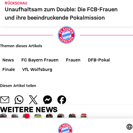
RÜCKSCHAU
Unaufhaltsam zum Double: Die FCB-Frauen
und ihre beeindruckende Pokalmission
Themen dieses Artikels
News
FC Bayern Frauen
Frauen
DFB-Pokal
Finale
VfL Wolfsburg
Diesen Artikel teilen
WEITERE NEWS
VIDEO
GALLERIE
GALLERIE
AUF YOUTUBE
AUFTAKT-SPIEL GEGEN PARIS
FRAUEN-BUNDESLIGA
AUF YOUTUBE
NEUE KOOPERATION
NEUES ZUHAUSE, NEUE PERSPEKTIVEN
ALLIANZ WOMEN'S TOUR
ALLIANZ WOMEN'S TOUR
Recap:
Fanfest
Zeitgenaue
Teezeremonie
FC
Unterwegs
Galerie:
Galerie: