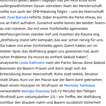
Abschluss geben, Bayern dagegen das perfekte Ende einer
außergewöhnlichen Saison schreiben. Nach der Meisterschaft
sollte nun auch der DFB-Pokalsieg folgen – und die Mannschaft
von
José Barcala
lieferte. Dabei brauchte die Partie etwas, bis
sie an Fahrt aufnahm. Zunächst wollte keines der beiden Teams
zu viel riskieren. Die mit einer Fünferkette agierenden
Wolfsburgerinnen standen tief und machten die Räume eng.
„Wolfsburg stand sehr kompakt, das war schon nervig für uns.
Sie haben mit einer Fünferkette agiert. Damit hatten wir im
letzten Spiel, das Wolfsburg gegen uns gewonnen hat, auch
schon Probleme. Da musst du einfach Geduld haben“,
analysierte
Linda Dallmann
nach der Partie. Genau diese Geduld
bewiesen die Bayern-Frauen und darin zeigt sich die
Entwicklung dieser Mannschaft: Ruhe statt Hektik, Struktur
statt Chaos. Kurz vor der Pause war der Bann dann gebrochen.
Nach einem Foulspiel im Strafraum an
Momoko Tanikawa
verwandelte
Georgia Stanway
(45.+2 Minute) den fälligen
Strafstoß zum vielumjubelten 1:0 – ein Treffer, der Wolfsburg
sichtbar den Glauben nahm und Bayern zusätzlich Sicherheit