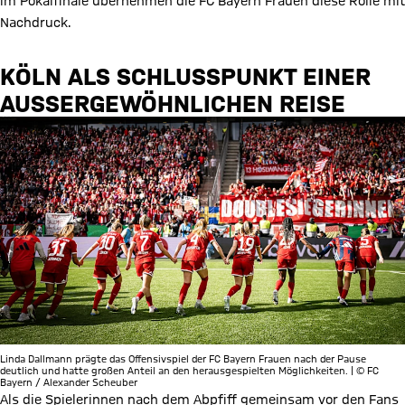
im Pokalfinale übernehmen die FC Bayern Frauen diese Rolle mit
Nachdruck.
KÖLN ALS SCHLUSSPUNKT EINER
AUSSERGEWÖHNLICHEN REISE
Linda Dallmann prägte das Offensivspiel der FC Bayern Frauen nach der Pause
deutlich und hatte großen Anteil an den herausgespielten Möglichkeiten. | © FC
Bayern / Alexander Scheuber
Als die Spielerinnen nach dem Abpfiff gemeinsam vor den Fans