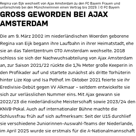
Regina van Eijk wechselt von Ajax Amsterdam zu den FC Bayern Frauen und
unterschrieb bei den Münchnerinnen einen Vertrag bis 2029. | © FC Bayern
GROSS GEWORDEN BEI AJAX A
MSTERDAM
Die am 9. März 2002 im niederländischen Woerden geborene
Regina van Eijk begann ihre Laufbahn in ihrer Heimatstadt, ehe
sie an das Talentzentrum CTO Amsterdam wechselte. 2018
schloss sie sich der Nachwuchsabteilung von Ajax Amsterdam
an, zur Saison 2021/22 rückte die 1,74 Meter große Keeperin in
den Profikader auf und startete zunächst als dritte Torhüterin
hinter Lize Kop und Isa Pothof. Im Oktober 2021 feierte sie ihr
Eredivisie-Debüt gegen VV Alkmaar – seitdem entwickelte sie
sich zur verlässlichen Nummer eins. Mit Ajax gewann sie
2022/23 die niederländische Meisterschaft sowie 2023/24 den
KNVB-Pokal. Auch auf internationaler Bühne machte die
Schlussfrau früh auf sich aufmerksam: Seit der U15 durchlief
sie verschiedene Juniorinnen-Auswahl-Teams der Niederlande,
im April 2025 wurde sie erstmals für die A-Nationalmannschaft