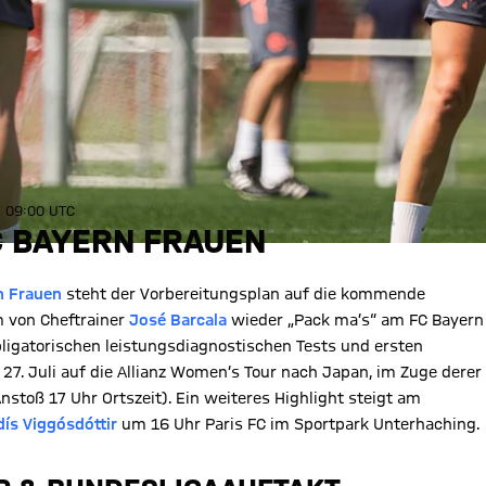
6, 09:00 UTC
 BAYERN FRAUEN
n Frauen
steht der Vorbereitungsplan auf die kommende
am von Cheftrainer
José Barcala
wieder „Pack ma’s“ am FC Bayern
ligatorischen leistungsdiagnostischen Tests und ersten
27. Juli auf die Allianz Women‘s Tour nach Japan, im Zuge derer
nstoß 17 Uhr Ortszeit). Ein weiteres Highlight steigt am
dís Viggósdóttir
um 16 Uhr Paris FC im Sportpark Unterhaching.