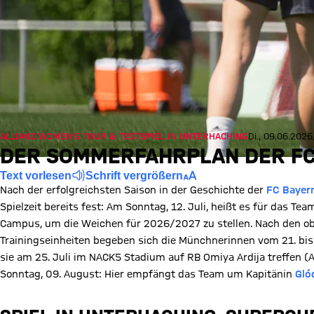
ALLIANZ WOMEN'S TOUR & TESTSPIEL IN UNTERHACHING
Di., 09.06.202
DER SOMMERFAHRPLAN DER FC
Text vorlesen
Schrift vergrößern
Nach der erfolgreichsten Saison in der Geschichte der
FC Bayer
Spielzeit bereits fest: Am Sonntag, 12. Juli, heißt es für das Te
Campus, um die Weichen für 2026/2027 zu stellen. Nach den ob
Trainingseinheiten begeben sich die Münchnerinnen vom 21. bis 
sie am 25. Juli im NACK5 Stadium auf RB Omiya Ardija treffen (A
Sonntag, 09. August: Hier empfängt das Team um Kapitänin
Gló