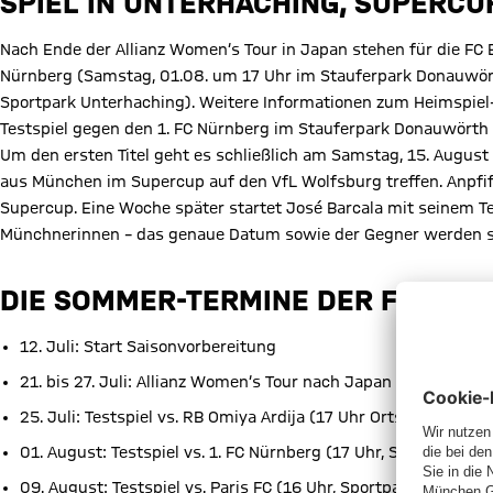
SPIEL IN UNTERHACHING, SUPERC
Nach Ende der Allianz Women‘s Tour in Japan stehen für die FC 
Nürnberg (Samstag, 01.08. um 17 Uhr im Stauferpark Donauwört
Sportpark Unterhaching). Weitere Informationen zum Heimspiel-
Testspiel gegen den 1. FC Nürnberg im Stauferpark Donauwörth
Um den ersten Titel geht es schließlich am Samstag, 15. August
aus München im Supercup auf den VfL Wolfsburg treffen. Anpfiff 
Supercup. Eine Woche später startet José Barcala mit seinem Te
Münchnerinnen – das genaue Datum sowie der Gegner werden s
DIE SOMMER-TERMINE DER FCB-FRA
12. Juli: Start Saisonvorbereitung
21. bis 27. Juli: Allianz Women‘s Tour nach Japan
25. Juli: Testspiel vs. RB Omiya Ardija (17 Uhr Ortszeit, Nack
01. August: Testspiel vs. 1. FC Nürnberg (17 Uhr, Stauferpar
09. August: Testspiel vs. Paris FC (16 Uhr, Sportpark Unterha