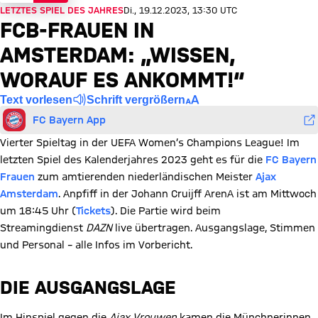
LETZTES SPIEL DES JAHRES
Di., 19.12.2023, 13:30 UTC
FCB-FRAUEN IN
AMSTERDAM: „WISSEN,
WORAUF ES ANKOMMT!“
Text vorlesen
Schrift vergrößern
FC Bayern App
Vierter Spieltag in der UEFA Women’s Champions League! Im
letzten Spiel des Kalenderjahres 2023 geht es für die
FC Bayern
Frauen
zum amtierenden niederländischen Meister
Ajax
Amsterdam
. Anpfiff in der Johann Cruijff ArenA ist am Mittwoch
um 18:45 Uhr (
Tickets
). Die Partie wird beim
Streamingdienst
DAZN
live übertragen. Ausgangslage, Stimmen
und Personal – alle Infos im Vorbericht.
DIE AUSGANGSLAGE
Im Hinspiel gegen die
Ajax Vrouwen
kamen die Münchnerinnen