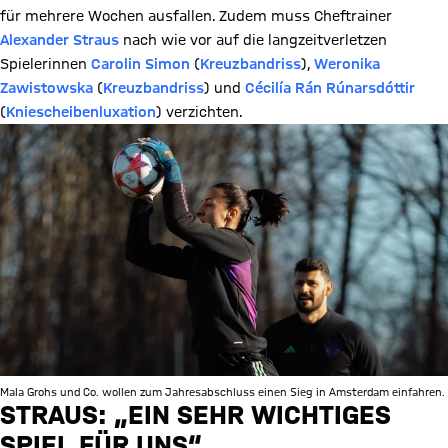
für mehrere Wochen ausfallen. Zudem muss Cheftrainer
Alexander Straus
nach wie vor auf die langzeitverletzen
Spielerinnen
Carolin Simon
(
Kreuzbandriss
),
Weronika
Zawistowska
(
Kreuzbandriss
) und
Cécilía Rán Rúnarsdóttir
(
Kniescheibenluxation
) verzichten.
Mala Grohs und Co. wollen zum Jahresabschluss einen Sieg in Amsterdam einfahren.
STRAUS: „EIN SEHR WICHTIGES
SPIEL FÜR UNS“