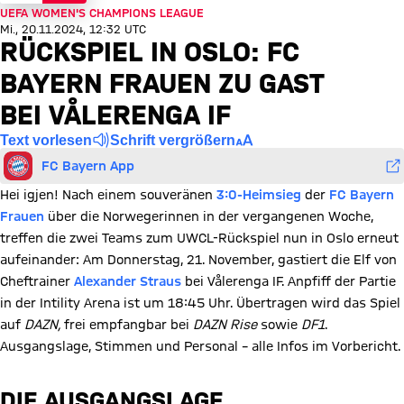
UEFA WOMEN'S CHAMPIONS LEAGUE
Mi., 20.11.2024, 12:32 UTC
RÜCKSPIEL IN OSLO: FC
BAYERN FRAUEN ZU GAST
BEI VÅLERENGA IF
Text vorlesen
Schrift vergrößern
FC Bayern App
Hei igjen! Nach einem souveränen
3:0-Heimsieg
der
FC Bayern
Frauen
über die Norwegerinnen in der vergangenen Woche,
treffen die zwei Teams zum UWCL-Rückspiel nun in Oslo erneut
aufeinander: Am Donnerstag, 21. November, gastiert die Elf von
Cheftrainer
Alexander Straus
bei Vålerenga IF. Anpfiff der Partie
in der Intility Arena ist um 18:45 Uhr. Übertragen wird das Spiel
auf
DAZN,
frei empfangbar bei
DAZN Rise
sowie
DF1
.
Ausgangslage, Stimmen und Personal – alle Infos im Vorbericht.
DIE AUSGANGSLAGE