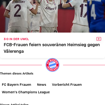
VID
3:0 IN DER UWCL
FCB-Frauen feiern souveränen Heimsieg gegen
Vålerenga
Themen dieses Artikels
FC Bayern Frauen
News
Vorbericht Frauen
Women’s Champions League
Diesen Artikel teilen