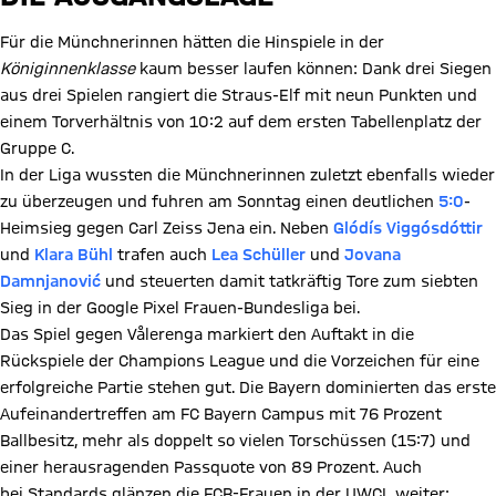
Für die Münchnerinnen hätten die Hinspiele in der
Königinnenklasse
kaum besser laufen können: Dank drei Siegen
aus drei Spielen rangiert die Straus-Elf mit neun Punkten und
einem Torverhältnis von 10:2 auf dem ersten Tabellenplatz der
Gruppe C.
In der Liga wussten die Münchnerinnen zuletzt ebenfalls wieder
zu überzeugen und fuhren am Sonntag einen deutlichen
5:0
-
Heimsieg gegen Carl Zeiss Jena ein. Neben
Glódís Viggósdóttir
und
Klara Bühl
trafen auch
Lea Schüller
und
Jovana
Damnjanović
und steuerten damit tatkräftig Tore zum siebten
Sieg in der Google Pixel Frauen-Bundesliga bei.
Das Spiel gegen Vålerenga markiert den Auftakt in die
Rückspiele der Champions League und die Vorzeichen für eine
erfolgreiche Partie stehen gut. Die Bayern dominierten das erste
Aufeinandertreffen am FC Bayern Campus mit 76 Prozent
Ballbesitz, mehr als doppelt so vielen Torschüssen (15:7) und
einer herausragenden Passquote von 89 Prozent. Auch
bei Standards glänzen die FCB-Frauen in der UWCL weiter: