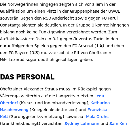
Die Norwegerinnen hingegen zeigten sich vor allem in der
Qualifikation um einen Platz in der Gruppenphase der UWCL
souverän. Gegen den RSC Anderlecht sowie gegen FC Farul
Constanța siegten sie deutlich. In der Gruppe C konnte hingegen
bislang noch keine Punktgewinn verzeichnet werden. Zum
Auftakt kassierte Oslo ein 0:1 gegen Juventus Turin. In den
darauffolgenden Spielen gegen den FC Arsenal (1:4) und eben
den FC Bayern (0:3) musste sich die Elf von Cheftrainer
Nils Lexeröd sogar deutlich geschlagen geben.
DAS PERSONAL
Cheftrainer Alexander Straus muss im Rückspiel gegen
Vålerenga weiterhin auf die Langzeitverletzten
Lena
Oberdorf
(Kreuz- und Innenbandverletzung),
Katharina
Naschenweng
(Kniegelenksdistorsion) und
Franziska
Kett
(Sprunggelenksverletzung) sowie auf
Mala Grohs
(krankheitsbedingt) verzichten.
Sydney Lohmann
und
Sam Kerr