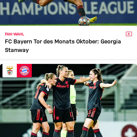
FRAUEN
Zum Spielbericht
VID
FAN-WAHL
FC Bayern Tor des Monats Oktober: Georgia
Stanway