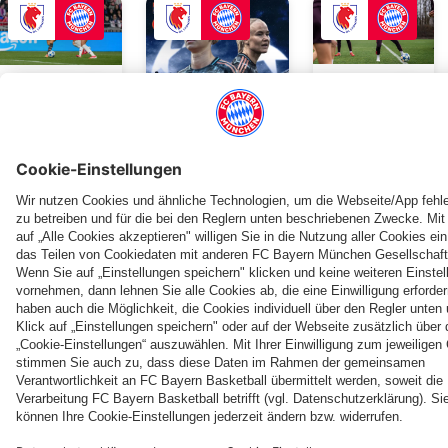
FRAUEN
Zum Spielbericht
VIDE
VIDEO
UWCL
UWCL
UWCL
Alles oder
Kampf
Im
Nichts:
wird nicht
kostenfreien
FC Bayern
belohnt:
DAZN-
Frauen
FCB-
Livestream:
PARTNER
kämpfen
Frauen
Olympique
in Lyon
verpassen
Lyon vs.
ums
Halbfinal-
FCB-Frauen
Halbfinale
Einzug