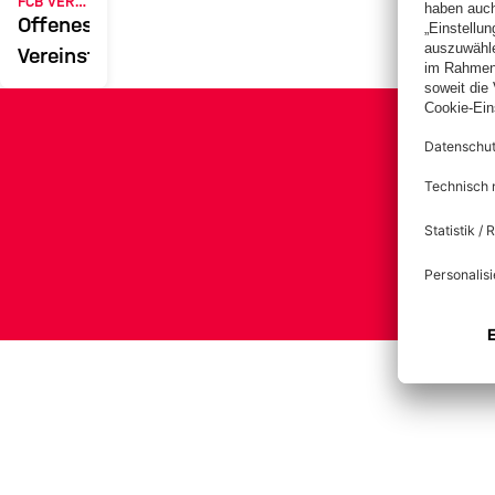
FCB VEREINS-OPEN
Offenes
Vereinsturnier
Bas
Impress