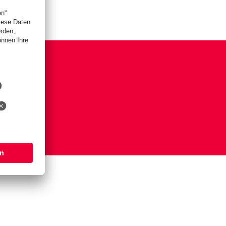
is
lungen