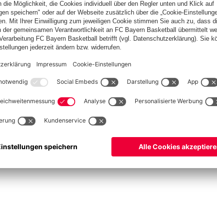
ketball
Frauen
Handball
Kegeln
Schiedsrichter
Seniorenfußball
Tischtenn
©
FC Bayern München AG
–
2026
um
Datenschutz
Nutzungsbedingungen
Barrierefreiheit
FAQ
Kontakt
Cookie Einstel