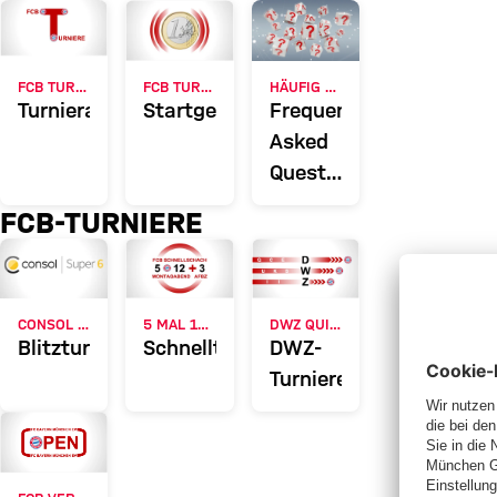
FCB Turniere
FCB TURNIERE
FCB TURNIERE
HÄUFIG GESTELLTE FRAGEN
Turnierangebot
Startgeldbefreiungen
Frequently
Asked
Questions
(FAQ)
FCB-TURNIERE
zu
Turnieren
CONSOL SUPER 6
5 MAL 12 PLUS 3
DWZ QUICKIES
Blitzturniere
Schnellturniere
DWZ-
Turniere