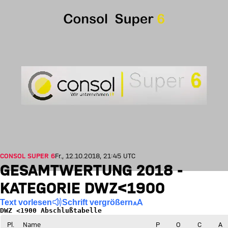
CONSOL SUPER 6
Fr., 12.10.2018, 21:45 UTC
GESAMTWERTUNG 2018 -
KATEGORIE DWZ<1900
Text vorlesen
Schrift vergrößern
DWZ <1900 Abschlußtabelle
Pl.
Name
P
O
C
A