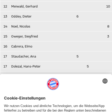
12
Meiwald, Gerhard
10
13
Oddey, Dieter
6
14
Noel, Nicolas
8
15
Oweger, Siegfried
3
16
Cabrera, Elmo
17
Staudacher, Ana
5
17
Dolezal, Hans-Peter
5
19
Staudacher, Leon
4
20
Stangl, Robert
21
Bumm, Benedikt
Legende: