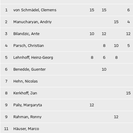
1
von Schmädel, Clemens
15
15
6
2
Manucharyan, Andriy
15
4
3
Bilandzic, Ante
10
12
12
4
Parsch, Christian
8
10
5
5
Lehnhoff, Heinz-Georg
8
6
8
6
Benedde, Guenter
10
7
Hehn, Nicolas
8
Kerkhoff, Jan
15
9
Paliy, Margaryta
12
9
Rahman, Ronny
12
11
Häuser, Marco