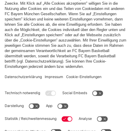
P
Pappnasenblitz
O
Osterblitz
C
ConSol*-Cup
A
Adolf-Anderssen-Pokal
W
Wies'n Blitz
H
Herbst-Pokal der Blitzer
Diesen Artikel teilen