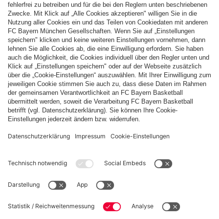
saisonbegleitendes offenes Vereinsturnier, das "FCB Vereins-
Open", zu dem wir hiermit alle interessierten Schachfreunde
herzlich einladen möchten. An dem Turnier darf jeder
teilnehmen, unabhängig von einer Vereinszugehörigkeit etc.
Meldeschluss für das Turnier ist am 18.10.2019
Anmeldungen bitte per E-Mail unter Angabe von Name, Verein
(falls vorhanden) und Terminwunsch für die 1. Runde (Dienstag
oder Mittwoch, siehe Ausschreibung) an:
turnierleiter@fcbayern-schach.de
Diesen Artikel teilen