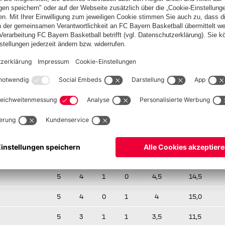
ehenden Infektionsschutz ausgelegten Regeln in der Praxis
indest für die 8 Teilnehmer des ersten MEHLFELDs Biergarten
t der Situation arrangierten.
rniere im MEHLFELDS bewährten Modus: 5 Runden Schweizer
r Günter Schütz vor Andriy Manucharyan und Ulrich Sperber
Turnier soviel Spaß gemacht, dass sie sich auch gleich für
olgreichen "Corona-Premiere" geht es natürlich nächste
maximal 16 Teilnehmern! Informationen hierzu folgen in Kürze.
P
S
R
V
Pkt.
Bh.
5
4
1
0
4,5
14,5
5
4
0
1
4
15,0
5
3
1
1
3,5
11,5