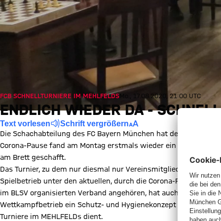
FCB SCHNELLTURNIERE IM MEHLFELDS
Mo., 17.08.2020, 21:00 UTC
ENDLICH WIEDER DA - SCHNEL
Text vorlesen
Schrift vergrößern
Die Schachabteilung des FC Bayern München hat den Spielbet
Corona-Pause fand am Montag erstmals wieder ein Schnellturnier s
am Brett geschafft.
Das Turnier, zu dem nur diesmal nur Vereinsmitglieder eingeladen
Spielbetrieb unter den aktuellen, durch die Corona-Pandemie di
im BLSV organisierten Verband angehören, hat auch die Schacah
Wettkampfbetrieb ein Schutz- und Hygienekonzept entwickelt, d
Turniere im MEHLFELDs dient.