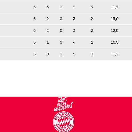
5
3
0
2
3
11,5
5
2
0
3
2
13,0
5
2
0
3
2
12,5
5
1
0
4
1
10,5
5
0
0
5
0
11,5