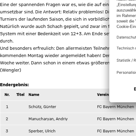
Eine der spannenden Fragen war es, wie die auf einen weitestg
umsetzbar sind. Die Antwort: Relativ problemlos! Dies galt zum
Turniers der laufenden Saison, die sich in vorbildlicher Weise mi
Natürlich wurde auch Schach gepielt, und zwar im für die Tu
System mit einer Bedenkzeit von 12+3. Am Ende setzte sich hie
durch.
Und besonders erfreulich: Den allermeisten Teilnehmern hat das 
kommenden Montag wieder angemeldet haben! Denn nach der erf
Woche weiter. Dann schon in einem etwas größeren Rahmen mit 
(Wengler)
Endergebnis:
Nr.
Titel
Name
Verein
1
Schütz, Günter
FC Bayern München
2
Manucharyan, Andriy
FC Bayern München
3
Sperber, Ulrich
FC Bayern München