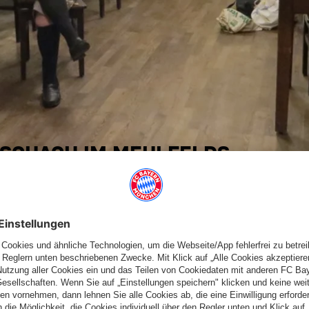
LSCHACH IM MEHLFELDS
rieb im MEHLFELDs wieder aufgenommen. Nach der erzwungenen
tatt. Damit ist ein erster Schritt zurück in einen Spielbetrieb
 waren, diente auch als erster kleiner Test für einen
ktierten Rahmenbedingungen. Wie alle Sportvereine, die einem
abteilung des FC Bayern für ihren Trainings- und
as unter anderem auch als Basis für die Durchführung der