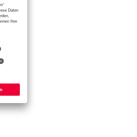
Bh.-S.
63,5
63,0
64,5