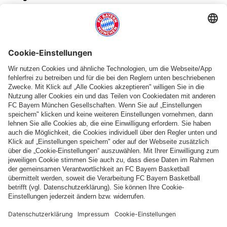
Zeit:
Immer donnerstags ab 18:00 Uhr bis maximal 19:30
Uhr
(nicht in den Schulferien)
– Aktuelle Lektionen , danach
thematische und freie Partien
Zielgruppe:
o Alle Kinder und Jugendlichen des FC Bayern München
Zielgruppe
Ort: Anton-Fingerle-Bildungszentrum, Schlierseestraße 47
(Nähe S/U Giesing)
o Klassenzimmer E71 und E73
Trainer:
Armin Zepke
Diesen Artikel teilen