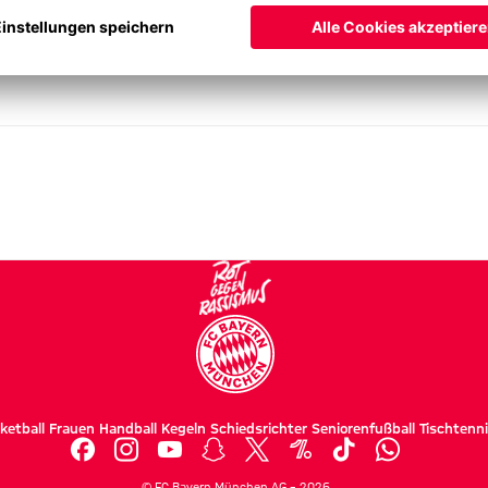
ketball
Frauen
Handball
Kegeln
Schiedsrichter
Seniorenfußball
Tischtenn
©
FC Bayern München AG
–
2026