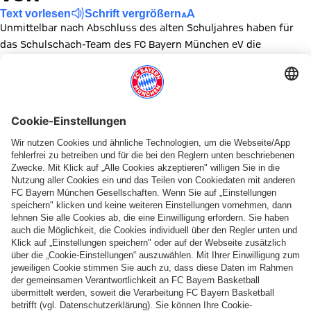
Text vorlesen
Schrift vergrößern
Unmittelbar nach Abschluss des alten Schuljahres haben für
das Schulschach-Team des FC Bayern München eV die
Vorbereitungen für das neue Schuljahr bereits wieder
begonnen.
Erster Fixpunkt im Rahmen der Vorbereitung auf das neue
Schuljahr ist wie immer eine zentrale
Fortbildungsveranstaltung für alle Schulschachlehrer der
Schachabteilung des FC Bayern. Diese fand am Samstag unter
der Leitung von Cheftrainer Roman Vidonyak statt, der für die
inhaltliche Konzeption des Schulschachangebots des FC Bayern
verantwortlich ist.
Ein besonderer Höhepunkt war diesmal ein Gastvortrag von
Josif Dorfman, einem der renommiertesten Schachtrainer der
Welt, der wertvolle Erfahrungen an die Schachlehrer des
FC Bayern weitergab.
Insgesamt ein interessanter und ertragsreicher Tag auf dem
FC Bayern Campus und ein wichtiger Schritt, um die hohe