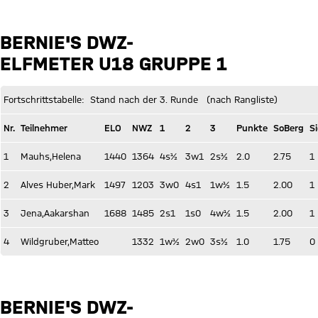
BERNIE'S DWZ-
ELFMETER U18 GRUPPE 1
Fortschrittstabelle: Stand nach der 3. Runde (nach Rangliste)
Nr.
Teilnehmer
ELO
NWZ
1
2
3
Punkte
SoBerg
S
1
Mauhs,Helena
1440
1364
4s½
3w1
2s½
2.0
2.75
1
2
Alves Huber,Mark
1497
1203
3w0
4s1
1w½
1.5
2.00
1
3
Jena,Aakarshan
1688
1485
2s1
1s0
4w½
1.5
2.00
1
4
Wildgruber,Matteo
1332
1w½
2w0
3s½
1.0
1.75
0
BERNIE'S DWZ-