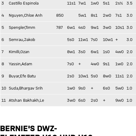
3
Castillo Espinola
11s1
7w1
1w0
5s1
2s½
3.5
4
Nguyen,Chloe Anh
850
5w1
8s1
2w0
7s1
3.0
5
Spengler,Timm
787
6w1
4s0
9w1
3w0
10s1
3.0
6
Semrau,Jakob
5s0
11w1
7s0
10w1
+
3.0
7
Kimilli,Ozan
8w1
3s0
6w1
1s0
4w0
2.0
8
Yassin,Adam
7s0
+
4w0
9s1
1w0
2.0
9
Buyar,Efe Batu
2s0
10w1
5s0
8w0
11s1
2.0
10
Suda,Bhargav Srih
1w0
9s0
+
6s0
5w0
1.0
11
Atshan Bakhakh,Le
3w0
6s0
2s0
+
9w0
1.0
BERNIE'S DWZ-