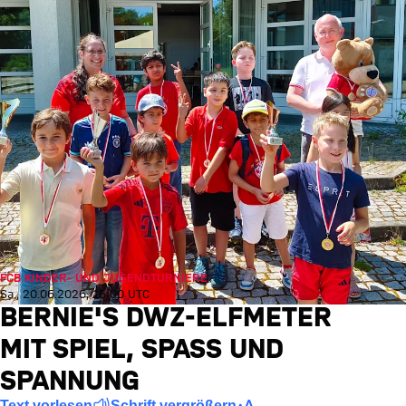
FCB KINDER- UND JUGENDTURNIERE
Sa., 20.06.2026, 16:00 UTC
BERNIE'S DWZ-ELFMETER
MIT SPIEL, SPASS UND S
PANNUNG
Text vorlesen
Schrift vergrößern