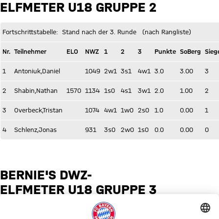
ELFMETER U18 GRUPPE 2
Fortschrittstabelle: Stand nach der 3. Runde (nach Rangliste)
Nr.
Teilnehmer
ELO
NWZ
1
2
3
Punkte
SoBerg
Sieg
1
Antoniuk,Daniel
1049
2w1
3s1
4w1
3.0
3.00
3
2
Shabin,Nathan
1570
1134
1s0
4s1
3w1
2.0
1.00
2
3
Overbeck,Tristan
1074
4w1
1w0
2s0
1.0
0.00
1
4
Schlenz,Jonas
931
3s0
2w0
1s0
0.0
0.00
0
BERNIE'S DWZ-
ELFMETER U18 GRUPPE 3
Fortschrittstabelle: Stand nach der 3. Runde (nach Rangliste)