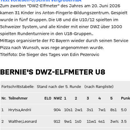
Zum zweiten "DWZ-Elfmeter" des Jahres am 20. Juni 2026
kamen 31 Kinder ins Anton-Fingerle-Bildungszentrum. Gespielt
wurde in fünf Gruppen. Die U8 und die U10/12 spielten im
Schweizer System, und alle Kinder mit einer DWZ über 1000
spielten Rundenturniere in den U18-Gruppen..
Mittags organisierte der FC Bayern wieder durch seinen Service
Pizza nach Wunsch, was rege angenommen wurde.
Titelfoto: Die Sieger des Tages von Edin Pezerovic
BERNIE'S DWZ-ELFMETER U8
Fortschrittstabelle: Stand nach der 5. Runde (nach Rangliste)
Nr.
Teilnehmer
ELO
NWZ
1
2
3
4
5
Punk
1
Hrytsa,Andrii
904
10s1
2w1
3s1
7w1
8s1
5.0
2
Walther,Leonard
912
9w1
1s0
11w1
4s1
3w½
3.5