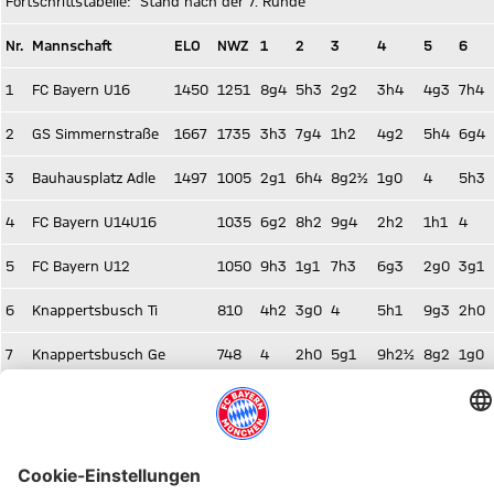
Fortschrittstabelle: Stand nach der 7. Runde
Nr.
Mannschaft
ELO
NWZ
1
2
3
4
5
6
1
FC Bayern U16
1450
1251
8g4
5h3
2g2
3h4
4g3
7h4
2
GS Simmernstraße
1667
1735
3h3
7g4
1h2
4g2
5h4
6g4
3
Bauhausplatz Adle
1497
1005
2g1
6h4
8g2½
1g0
4
5h3
4
FC Bayern U14U16
1035
6g2
8h2
9g4
2h2
1h1
4
5
FC Bayern U12
1050
9h3
1g1
7h3
6g3
2g0
3g1
6
Knappertsbusch Ti
810
4h2
3g0
4
5h1
9g3
2h0
7
Knappertsbusch Ge
748
4
2h0
5g1
9h2½
8g2
1g0
8
FC Bayern U10
904
1h0
4g2
3h1½
4
7h2
9g2
9
Knappertsbusch Pa
814
5g1
4
4h0
7g1½
6h1
8h2
BILDER VOM TAG