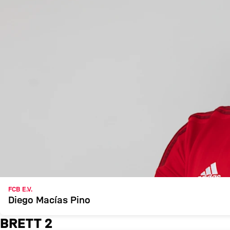
FCB E.V.
Diego Macías Pino
BRETT 2