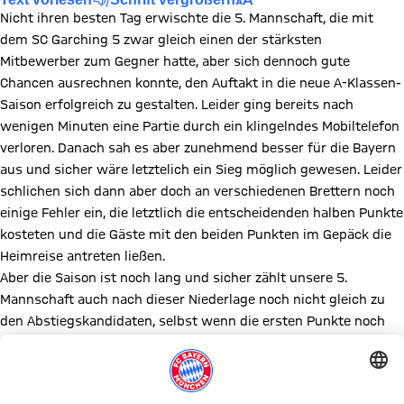
Nicht ihren besten Tag erwischte die 5. Mannschaft, die mit
dem SC Garching 5 zwar gleich einen der stärksten
Mitbewerber zum Gegner hatte, aber sich dennoch gute
Chancen ausrechnen konnte, den Auftakt in die neue A-Klassen-
Saison erfolgreich zu gestalten. Leider ging bereits nach
wenigen Minuten eine Partie durch ein klingelndes Mobiltelefon
verloren. Danach sah es aber zunehmend besser für die Bayern
aus und sicher wäre letztelich ein Sieg möglich gewesen. Leider
schlichen sich dann aber doch an verschiedenen Brettern noch
einige Fehler ein, die letztlich die entscheidenden halben Punkte
kosteten und die Gäste mit den beiden Punkten im Gepäck die
Heimreise antreten ließen.
Aber die Saison ist noch lang und sicher zählt unsere 5.
Mannschaft auch nach dieser Niederlage noch nicht gleich zu
den Abstiegskandidaten, selbst wenn die ersten Punkte noch
etwas auf sich warten lassen. (Wengler)
Mannschaftsaufstellungen und Einzelergebnisse:
Brett
Nr.
FC Bayern 5
3,5
4,5
SC Garching