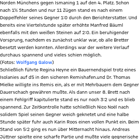
Norden Münchens gegen Ismaning 1 auf den 4. Platz. Schon
nach 1½ Stunden und nur 11 Zügen stand es nach einem
Doppelfehler seines Gegner 1:0 durch den Berichterstatter. Und
bereits eine Viertelstunde später erhöhte Manfred Bäuml
ebenfalls mit den weißen Steinen auf 2:0. Ein beruhigender
Vorsprung, nachdem es zunächst unklar war, ob alle Bretter
besetzt werden konnten. Allerdings war der weitere Verlauf
durchaus spannend und vieles schien möglich.
(Fotos:
Wolfgang Galow
)
Schließlich führte Regina Heyne ein Bauernendspiel trotz eines
Isolanies auf d5 in den sicheren Remishafen.und Dr. Thomas
Mielke willigte ins Remis ein, als er mit Mehrbauern dem Gegner
Dauerschach gewähren mußte. Als dann unser 8. Brett nach
einem Fehlgriff kapitulierte stand es nur noch 3:2 und es blieb
spannend. Zur Zeitkontrolle hatte schließlich Nico Noël nach
solidem Spiel seinen Gegner weich geknetet und eine halbe
Stunde später fuhr auch Karin Roos einen vollen Punkt ein. Beim
Stand von 5:2 ging es nun über Mitternacht hinaus. Andreas
Jüttner spielte eine scharfe Partie und mußte viele gegnerische