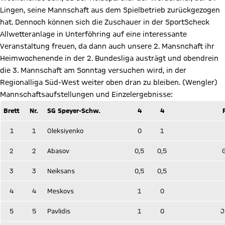
Lingen, seine Mannschaft aus dem Spielbetrieb zurückgezogen
hat. Dennoch können sich die Zuschauer in der SportScheck
Allwetteranlage in Unterföhring auf eine interessante
Veranstaltung freuen, da dann auch unsere 2. Mansnchaft ihr
Heimwochenende in der 2. Bundesliga austrägt und obendrein
die 3. Mannschaft am Sonntag versuchen wird, in der
Regionalliga Süd-West weiter oben dran zu bleiben. (Wengler)
Mannschaftsaufstellungen und Einzelergebnisse:
Brett
Nr.
SG Speyer-Schw.
4
4
1
1
Oleksiyenko
0
1
2
2
Abasov
0,5
0,5
3
3
Neiksans
0,5
0,5
4
4
Meskovs
1
0
5
5
Pavlidis
1
0
J