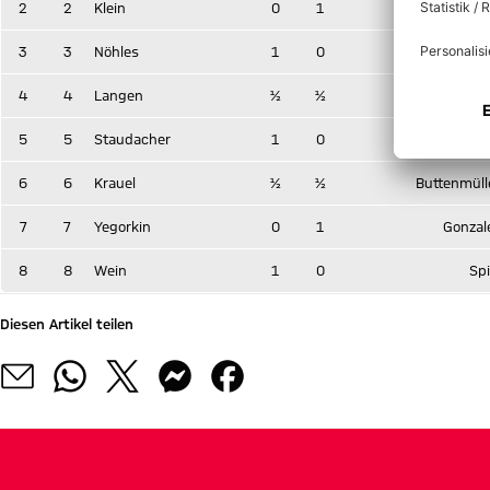
2
2
Klein
0
1
To
3
3
Nöhles
1
0
Gal
4
4
Langen
½
½
Jag
5
5
Staudacher
1
0
Walbrec
6
6
Krauel
½
½
Buttenmüll
7
7
Yegorkin
0
1
Gonzal
8
8
Wein
1
0
Spi
Diesen Artikel teilen