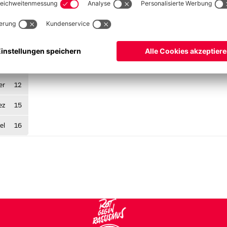
dd
2
ow
3
la
5
ht
8
er
12
ez
15
el
16