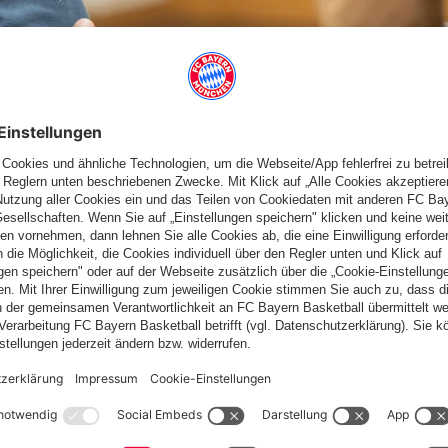
 erfreulich. Nach wechselvollen Verlauf holten sich die
lich Christian Todd und Andrés González (Foto) konnten ihre
 5
Nr.
ml
1