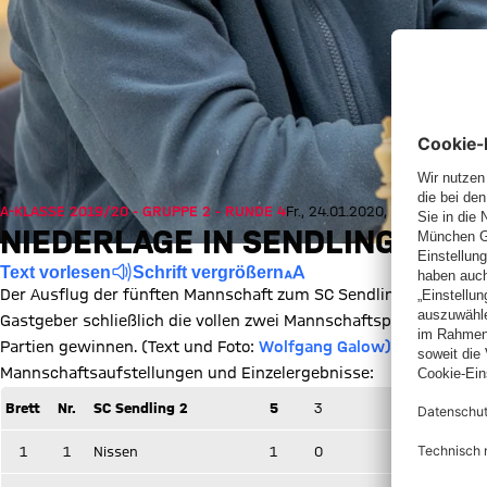
A-KLASSE 2019/20 - GRUPPE 2 - RUNDE 4
Fr., 24.01.2020, 22:45 UTC
NIEDERLAGE IN SENDLING 3:5
Text vorlesen
Schrift vergrößern
Der Ausflug der fünften Mannschaft zum SC Sendling 2 war wenig
Gastgeber schließlich die vollen zwei Mannschaftspunkte. Ledig
Partien gewinnen. (Text und Foto:
Wolfgang Galow)
Mannschaftsaufstellungen und Einzelergebnisse:
Brett
Nr.
SC Sendling 2
5
3
FC Bayern
1
1
Nissen
1
0
Bäu