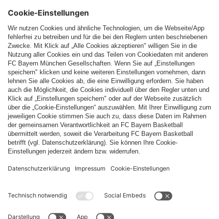
Freiberg kam die Mannschaft sogar ohne Partieverlust über die
Runden. Für die vollen Punkte sorgten Miodrag Marinkovic und
Eugen Stein, mithin zwei Spieler, die sich erst zu dieser Saison
dem Verein angeschlossen hatten. Was für ein Auftakt!
Weiter geht es nun mit der 2. Runde in der Woche vom
01.-05.02.2021. Schau'n 'mer mal, ob unsere Mannschaften
dann an die Ergebnisse der 1. Runde anknüpfen können.
(Wengler)
Die Mannschaftsaufstellungen und Einzelergebnisse, sowie die
aktuellen Tabellen, sind auf den DSOL-Ligaseiten des DSB
einsehbar:
1. DSOL-Liga, Gruppe D
3. DSOL-Liga, Gruppe A
8. DSOL-Liga, Gruppe D
Diesen Artikel teilen