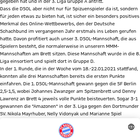
gegeben hat und in der 3. Liga Gruppe A antritt.
Dass die DSOL aber nicht nur für Spizuenspieler da ist, sondern
für jeden etwas zu bieten hat, ist sicher ein besonders positives
Merkmal des Online-Wettbewerbs, den der Deutsche
Schachbund im vergangenen Jahr erstmals ins Leben gerufen
hatte. Davon profitiert auch unser 3. DSOL-Mannschaft, die aus
Spielern besteht, die normalerweise in unserern MMM-
Mannschaften am Brett sitzen. Diese Mannschaft wurde in die 8.
Liga einsortiert und spielt dort in Gruppe D.
In der 1. Runde, die in der Woche vom 18.-22.01.2021 stattfand,
konnten alle drei Mannschaften bereits die ersten Punkte
einfahren. Die 1. DSOL-Mannschaft gewann gegen die SF Berlin
2,5-1,5, wobei Johannes Zwanzger am Spitzenbrett und Denny
Lawrenz an Brett 4 jeweils volle Punkte beisteuerten. Sogar 3-1
gewannen die "Amazonen" in der 3. Liga gegen den Dortmunder
SV. Nikola Mayrhuber, Nelly Vidonyak und Marianne Spiel
gewannen ihre Partien und stellten damit den Sieg sicher. Mit
dem gleichen Ergebnis von 3-1 ging auch die 3. DSOL-
Mannschaft als Sieger aus ihrer 1. Runde hervor. Gegen die SF