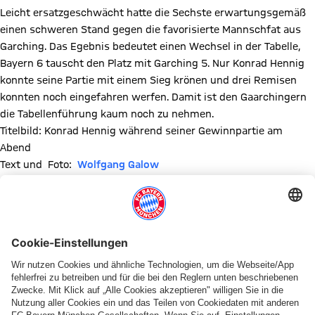
Leicht ersatzgeschwächt hatte die Sechste erwartungsgemäß
einen schweren Stand gegen die favorisierte Mannschfat aus
Garching. Das Egebnis bedeutet einen Wechsel in der Tabelle,
Bayern 6 tauscht den Platz mit Garching 5. Nur Konrad Hennig
konnte seine Partie mit einem Sieg krönen und drei Remisen
konnten noch eingefahren werfen. Damit ist den Gaarchingern
die Tabellenführung kaum noch zu nehmen.
Titelbild: Konrad Hennig während seiner Gewinnpartie am
Abend
Text und Foto:
Wolfgang Galow
Mannschaftsaufstellungen und Einzelergebnisse:
Brett
Nr.
FC Bayern 6
2½
5½
Garching
1
1
Schütz
0
1
Eichl
2
2
Kaya
½
½
Lörn
3
4
Todd
0
1
Thiel