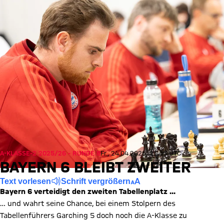
A-KLASSE-2 2025/26 - RUNDE 8
Fr., 24.04.2026, 21:55 UTC
BAYERN 6 BLEIBT ZWEITER
Text vorlesen
Schrift vergrößern
Bayern 6 verteidigt den zweiten Tabellenplatz ...
… und wahrt seine Chance, bei einem Stolpern des
Tabellenführers Garching 5 doch noch die A-Klasse zu