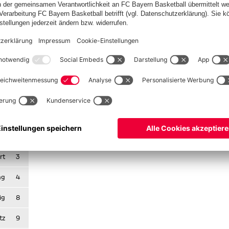
stens eine Nacht den Platz an der Sonne. Der bisherige
er SC gefordert, der ebenfalls noch Aufstiegsambitionen hat.
Entscheidung am letzten Spieltag in der eigenen Hand -
836 mit 1:7 unter. Die Bayern erobern somit mit einem
n die Tabellenführung. Am letzten Spieltag genügt gegen den
 der A-Klasse 1 perfekt zu machen!
 7
Nr.
dd
2
rt
3
ng
4
ig
8
tz
9