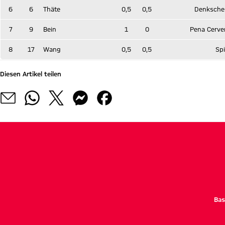
6
6
Thäte
0,5
0,5
Denksche
7
9
Bein
1
0
Pena Cerve
8
17
Wang
0,5
0,5
Spi
Diesen Artikel teilen
Bas