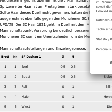
Mit diesem Ergebnis übernimmt die 7. Mannschaft nun für minde
Spitzenreiter Haar ist am Freitag beim stark besetzten München
Sollte Haar dieses Duell nicht gewinnen, hätten die Bayern die 
ausgerechnet ebenfalls gegen den Münchener SC. (Billing)
UPDATE: Der SC Haar 1931 geht im Duell mit dem Münchener SC 1
Mannschaftspunkt Vorsprung bei deutlich besseren Brettpunkte
Münchener SC somit ein Unentschieden, um die Meisterschaft in
Mannschaftsaufstellungen und Einzelergebnisse:
Brett
Nr.
SF Dachau 1
3
5
FC Bayern
1
1
Iberl
0,5
0,5
To
2
2
Budai
0,5
0,5
Siebe
3
3
Ralf
0
1
Billi
4
4
Maier
0
1
Henn
5
5
Wiest
0
1
Die