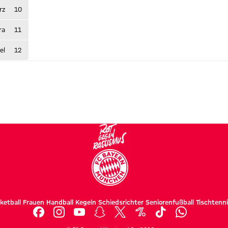
rz
10
ra
11
el
12
ketball
Frauen
Handball
Kegeln
Schiedsrichter
Seniorenfußball
Tischtenn