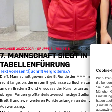
A-KLASSE 2023/2024 - GRUPPE 1 - RUNDE 8
Do., 11.04.2024, 21:50 UTC
7. MANNSCHAFT SIEGT IN DAC
TABELLENFÜHRUNG
Text vorlesen
Schrift vergrößern
Die 7. Mannschaft gewinnt die 8. Runde der MMM mit 5:3 und leg
recht lange, bis die ersten Ergebnisse zu Buche standen. Nach
an den Brettern 3 und 4, sodass der Kurs fortan auf Sieg stand.
übrigen Partien größtenteils zweischneidige Stellungen mit viel
Brett 5 und zwei weiteren Punkteteilungen an den vorderen Plät
Auswärtssieg.