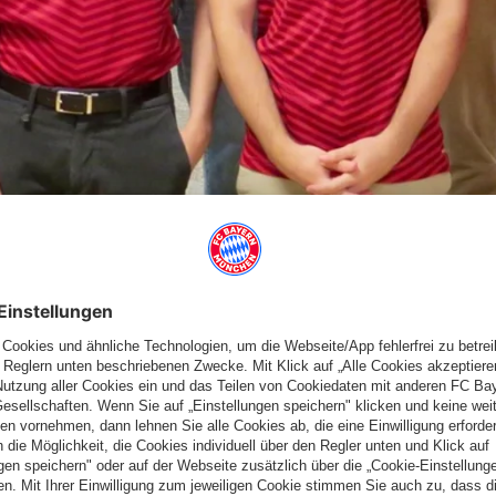
HAU UND ÜBERNIMMT
t im Meisterschaftsrennen mit Haar vor. In Dachau dauerte es
 einem Remis an Brett 8 gelangen den Roten dann wichtige Siege
 Dennoch war Vorsicht geboten, da Brett 7 verloren stand und die
 Fehlerpotenzial und Zeitnot boten. Mit einem starken Sieg an
zen landeten die Bayern aber einen letztlich überzeugenden