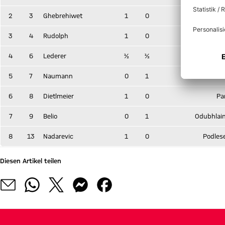
2
3
Ghebrehiwet
1
0
Henn
3
4
Rudolph
1
0
Die
4
6
Lederer
½
½
Ste
5
7
Naumann
0
1
Marinkov
6
8
Dietlmeier
1
0
Pa
7
9
Belio
0
1
Odubhlai
8
13
Nadarevic
1
0
Podles
Diesen Artikel teilen