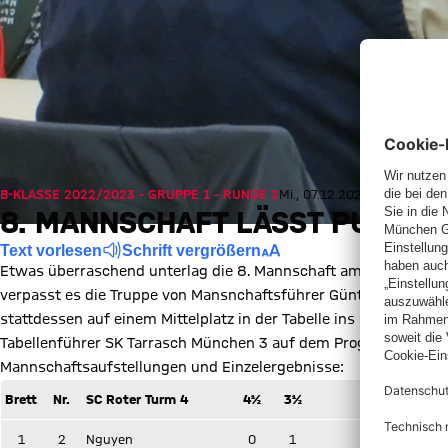
B-KLASSE 2022/2023 - GRUPPE 1 - RUNDE 2
Mi., 07.12.2022, 22:30 UTC
8. MANNSCHAFT LÄSST PUNKTE
Text vorlesen
Schrift vergrößern
Etwas überraschend unterlag die 8. Mannschaft am Mittwochabe
verpasst es die Truppe von Mansnchaftsführer Günter Schütz, si
stattdessen auf einem Mittelplatz in der Tabelle ins neue Jahr,
Tabellenführer SK Tarrasch München 3 auf dem Programm steht
Mannschaftsaufstellungen und Einzelergebnisse:
Brett
Nr.
SC Roter Turm 4
4½
3½
FC Bayern
1
2
Nguyen
0
1
Schü