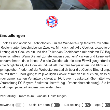
 BEIM ROTEN TURM LIEGEN
nd bei der 4. Mannschaft des SC Roter Turm Altstadt. Damit
ch gleich an der Tabellenspitze festzusetzen und geht
 in dem dann zunächst das Heimspiel gegen den derzeitigen
. (Wengler)
 8
Nr.
tz
1