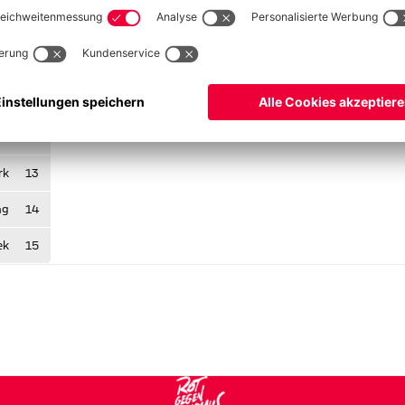
ig
2
tz
3
in
6
ic
8
rk
13
ng
14
ek
15