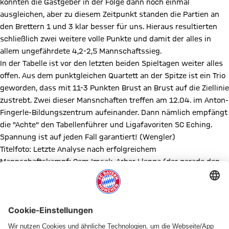
konnten die Gastgeber in der Folge dann noch einmal
ausgleichen, aber zu diesem Zeitpunkt standen die Partien an
den Brettern 1 und 3 klar besser für uns. Hieraus resultierten
schließlich zwei weitere volle Punkte und damit der alles in
allem ungefährdete 4,2-2,5 Mannschaftssieg.
In der Tabelle ist vor den letzten beiden Spieltagen weiter alles
offen. Aus dem punktgleichen Quartett an der Spitze ist ein Trio
geworden, dass mit 11-3 Punkten Brust an Brust auf die Ziellinie
zustrebt. Zwei dieser Mansnchaften treffen am 12.04. im Anton-
Fingerle-Bildungszentrum aufeinander. Dann nämlich empfängt
die "Achte" den Tabellenführer und Ligafavoriten SC Eching.
Spannung ist auf jeden Fall garantiert! (Wengler)
Titelfoto: Letzte Analyse nach erfolgreichem
Mannschaftskampf: Cem Imsak, Arber Llenga (der gerade den
Endstand besorgt hatte) und Ivan Kajic (v.l.n.r.) fummeln in der
weißen Bretthälfte noch in Arbers Endspiel herum
Mannschaftsaufstellungen und Einzelergebnisse:
Brett
Nr.
SG Aschheim/F./K. 2
2,5
4,5
FC Bayern