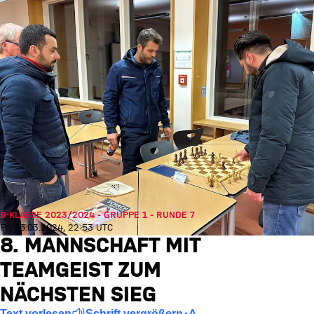
B-KLASSE 2023/2024 - GRUPPE 1 - RUNDE 7
Fr., 15.03.2024, 22:53 UTC
8. MANNSCHAFT MIT
TEAMGEIST ZUM
NÄCHSTEN SIEG
Text vorlesen
Schrift vergrößern