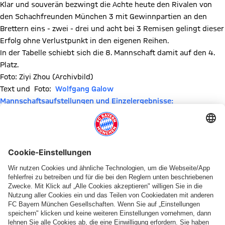
Klar und souverän bezwingt die Achte heute den Rivalen von
den Schachfreunden München 3 mit Gewinnpartien an den
Brettern eins - zwei - drei und acht bei 3 Remisen gelingt dieser
Erfolg ohne Verlustpunkt in den eigenen Reihen.
In der Tabelle schiebt sich die 8. Mannschaft damit auf den 4.
Platz.
Foto: Ziyi Zhou (Archivbild)
Text und Foto:
Wolfgang Galow
Mannschaftsaufstellungen und Einzelergebnisse:
Brett
Nr.
FC Bayern 8
1½
5½
Schachfreunde Mü
1
Zhou
1
0
2
Volkma
2
Roos
1
0
5
Gup
3
Schmölzing
1
0
7
Bend
4
Grunert
10
½
½
Ebermay
5
11
Imsak
½
½
Mos