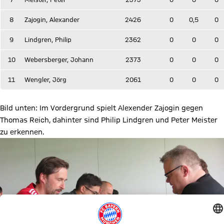
8
Zajogin, Alexander
2426
0
0,5
0
9
Lindgren, Philip
2362
0
0
0
10
Webersberger, Johann
2373
0
0
0
11
Wengler, Jörg
2061
0
0
0
Bild unten: Im Vordergrund spielt Alexender Zajogin gegen
Thomas Reich, dahinter sind Philip Lindgren und Peter Meister
zu erkennen.