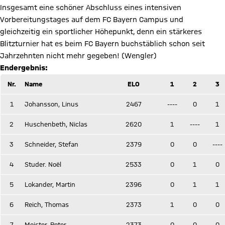
Insgesamt eine schöner Abschluss eines intensiven
Vorbereitungstages auf dem FC Bayern Campus und
gleichzeitig ein sportlicher Höhepunkt, denn ein stärkeres
Blitzturnier hat es beim FC Bayern buchstäblich schon seit
Jahrzehnten nicht mehr gegeben! (Wengler)
Endergebnis:
Nr.
Name
ELO
1
2
3
1
Johansson, Linus
2467
----
0
1
2
Huschenbeth, Niclas
2620
1
----
1
3
Schneider, Stefan
2379
0
0
----
4
Studer. Noël
2533
0
1
0
5
Lokander, Martin
2396
0
1
1
6
Reich, Thomas
2373
1
0
0
7
Meister, Peter
2373
0
0
0