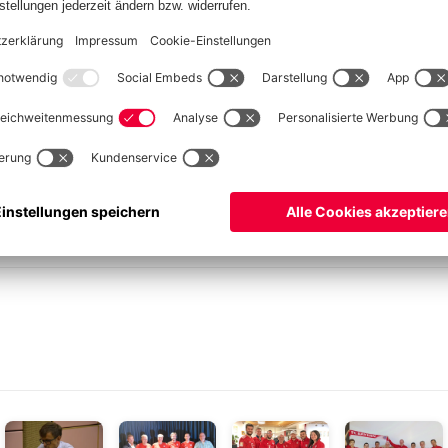
ersten Durchgang kam es zu einem überragenden 5:1 in der 2.
rfolgreichste Spielerin war Neuzugang Marharyta Khrapko mit
feier beider Teams auf einem kleinen Schiff im Schilf des
nem Besuch des Seebads Podersdorf und einem gemeinsamen
e.
sifkovits für die Organsation unseres Aufenthalts. Das