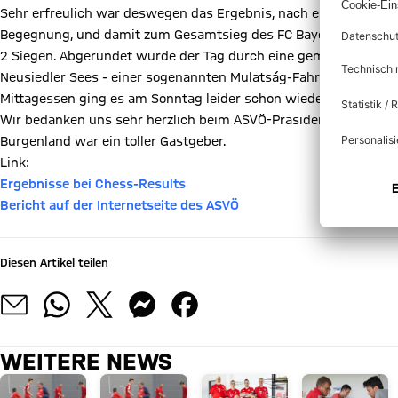
Sehr erfreulich war deswegen das Ergebnis, nach einem 3:3 im 
Begegnung, und damit zum Gesamtsieg des FC Bayern von 8:4. E
2 Siegen. Abgerundet wurde der Tag durch eine gemeinsame Grill
Neusiedler Sees - einer sogenannten Mulatság-Fahrt. Nach ei
Mittagessen ging es am Sonntag leider schon wieder nach Haus
Wir bedanken uns sehr herzlich beim ASVÖ-Präsidenten Robert Z
Burgenland war ein toller Gastgeber.
Link:
Ergebnisse bei Chess-Results
Bericht auf der Internetseite des ASVÖ
Diesen Artikel teilen
WEITERE NEWS