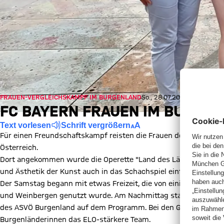
FRAUEN-VERGLEICHSKAMPF IM BURGENLAND
So., 28.07.2019, 17:45 UTC
FC BAYERN FRAUEN IM BURGEN
Text vorlesen
Schrift vergrößern
Für einen Freundschaftskampf reisten die Frauen des FC Bayern
Österreich.
Dort angekommen wurde die Operette "Land des Lächelns" von F.
und Ästhetik der Kunst auch in das Schachspiel einfließen zu la
Der Samstag begann mit etwas Freizeit, die von einigen für ein
und Weinbergen genutzt wurde. Am Nachmittag standen dann z
des ASVÖ Burgenland auf dem Programm. Bei den Gastgebern fehl
Burgenländerinnen das ELO-stärkere Team.