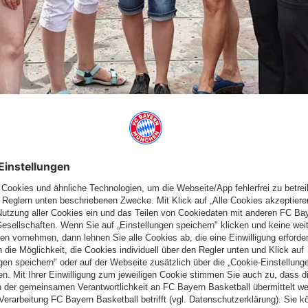
LAND ZU GAST
 München vom 26.7. bis 28.7. 2019 ins Burgenland nach
 Lehar auf der Seebühne in Mörbisch besucht, um Inspiration
ssen.
en ausgedehnten Spaziergang durch den Nationalpark mit Schilf
wei Schnellschach-Auseinandersetzungen mit einer Auswahl
ten zwar die beiden Spitzenbretter, trotzdem stellten die