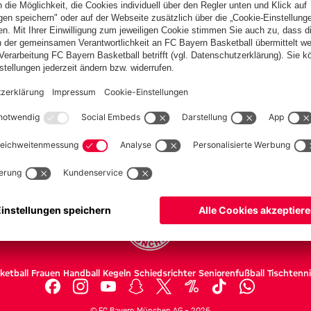
ketball
Frauen
Handball
Kegeln
Schiedsrichter
Seniorenfußball
Tischtenn
©
FC Bayern München AG
–
2026