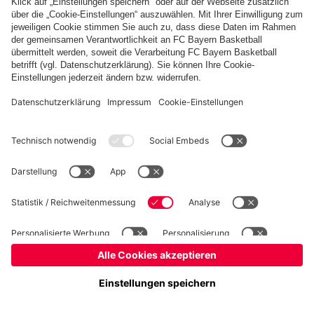
Basketball
Frauen
Handball
Kegeln
Schiedsrichter
Seniorenfußball
Tischtennis
©
FC Bayern München AG
–
2026
Impressum
Datenschutz
Nutzungsbedingungen
Barrierefreiheit
FAQ
Kontakt
Cookie Einstellungen