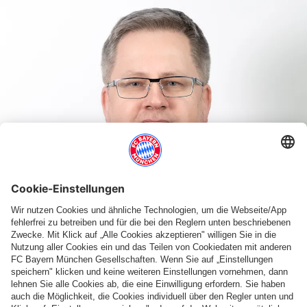
KLAUS-JOSEF MATZKA
Text vorlesen
Schrift vergrößern