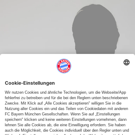
FM ADRIAN SÖDERSTRÖM
Text vorlesen
Schrift vergrößern