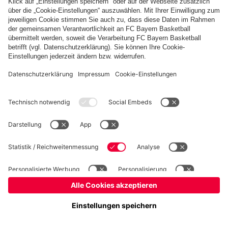
Basketball
Frauen
Handball
Kegeln
Schiedsrichter
Seniorenfußball
Tischtennis
©
FC Bayern München AG
–
2026
Impressum
Datenschutz
Nutzungsbedingungen
Barrierefreiheit
FAQ
Kontakt
Cookie Einstellungen