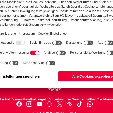
ketball
Frauen
Handball
Kegeln
Schiedsrichter
Seniorenfußball
Tischtenn
©
FC Bayern München AG
–
2026