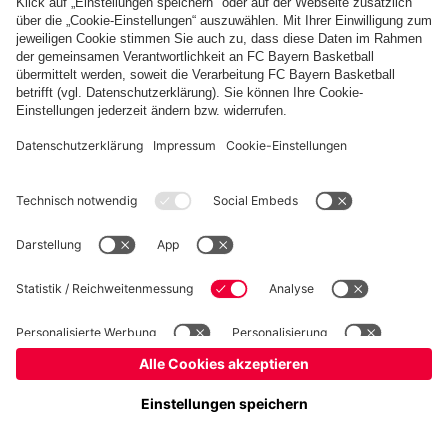
Basketball
Frauen
Handball
Kegeln
Schiedsrichter
Seniorenfußball
Tischtennis
©
FC Bayern München AG
–
2026
Impressum
Datenschutz
Nutzungsbedingungen
Barrierefreiheit
FAQ
Kontakt
Cookie Einstellungen