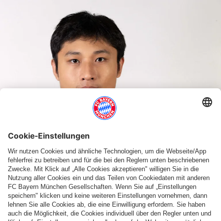
ZIYI ZHOU
Text vorlesen
Schrift vergrößern