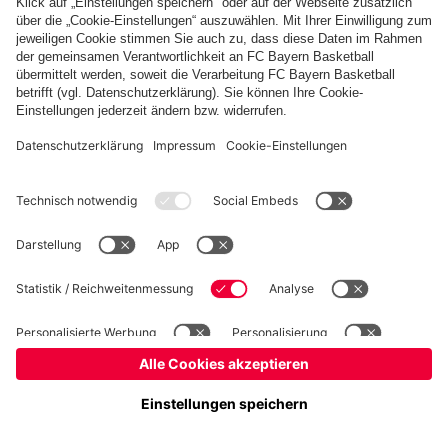
Basketball
Frauen
Handball
Kegeln
Schiedsrichter
Seniorenfußball
Tischtennis
©
FC Bayern München AG
–
2026
Impressum
Datenschutz
Nutzungsbedingungen
Barrierefreiheit
FAQ
Kontakt
Cookie Einstellungen