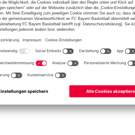
ketball
Frauen
Handball
Kegeln
Schiedsrichter
Seniorenfußball
Tischtenn
©
FC Bayern München AG
–
2026
um
Datenschutz
Nutzungsbedingungen
Barrierefreiheit
FAQ
Kontakt
Cookie Einstel