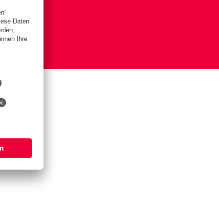
is
lungen