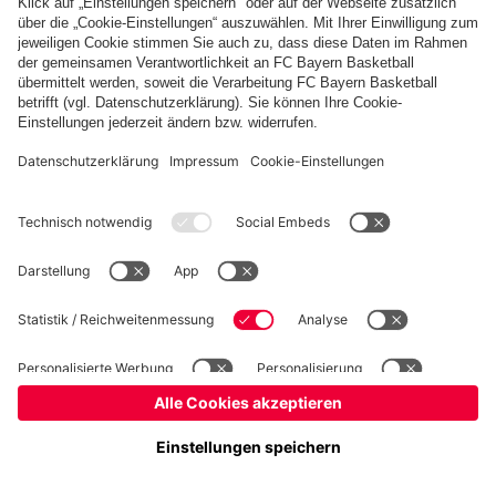
Basketball
Frauen
Handball
Kegeln
Schiedsrichter
Seniorenfußball
Tischtennis
©
FC Bayern München AG
–
2026
Impressum
Datenschutz
Nutzungsbedingungen
Barrierefreiheit
FAQ
Kontakt
Cookie Einstellungen