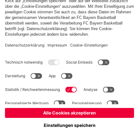
Basketball
Frauen
Handball
Kegeln
Schiedsrichter
Seniorenfußball
Tischtennis
©
FC Bayern München AG
–
2026
Impressum
Datenschutz
Nutzungsbedingungen
Barrierefreiheit
FAQ
Kontakt
Cookie Einstellungen