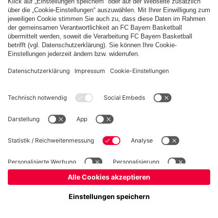
Basketball
Frauen
Handball
Kegeln
Schiedsrichter
Seniorenfußball
Tischtennis
©
FC Bayern München AG
–
2026
Impressum
Datenschutz
Nutzungsbedingungen
Barrierefreiheit
FAQ
Kontakt
Cookie Einstellungen