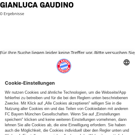
Suche: Gianluca Gaudino
GIANLUCA GAUDINO
0 Ergebnisse
Für Ihre Suche liegen leider keine Treffer vor. Bitte versuchen Sie
es mit einem anderen Suchbegriff.
Zur Startseite