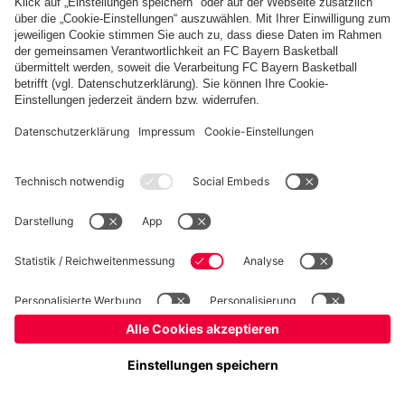
Basketball
Frauen
Handball
Kegeln
Schiedsrichter
Seniorenfußball
Tischtennis
©
FC Bayern München AG
–
2026
Impressum
Datenschutz
Nutzungsbedingungen
Barrierefreiheit
FAQ
Kontakt
Cookie Einstellungen