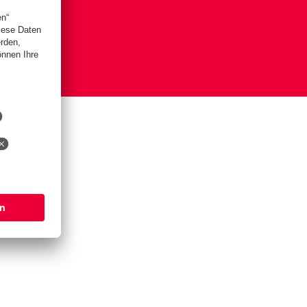
is
lungen