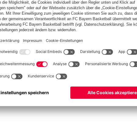
ketball
Frauen
Handball
Kegeln
Schiedsrichter
Seniorenfußball
Tischtenn
©
FC Bayern München AG
–
2026
um
Datenschutz
Nutzungsbedingungen
Barrierefreiheit
FAQ
Kontakt
Cookie Einstel