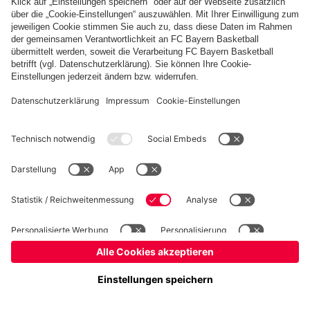
Basketball
Frauen
Handball
Kegeln
Schiedsrichter
Seniorenfußball
Tischtennis
©
FC Bayern München AG
–
2026
Impressum
Datenschutz
Nutzungsbedingungen
Barrierefreiheit
FAQ
Kontakt
Cookie Einstellungen