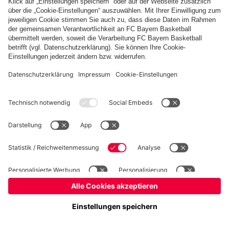
Basketball
Frauen
Handball
Kegeln
Schiedsrichter
Seniorenfußball
Tischtennis
©
FC Bayern München AG
–
2026
Impressum
Datenschutz
Nutzungsbedingungen
Barrierefreiheit
FAQ
Kontakt
Cookie Einstellungen