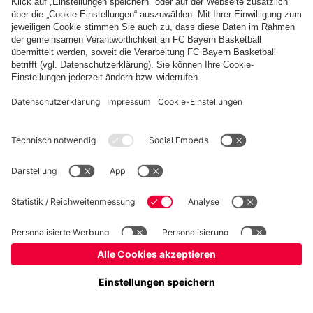
Basketball
Frauen
Handball
Kegeln
Schiedsrichter
Seniorenfußball
Tischtennis
©
FC Bayern München AG
–
2026
Impressum
Datenschutz
Nutzungsbedingungen
Barrierefreiheit
FAQ
Kontakt
Cookie Einstellungen